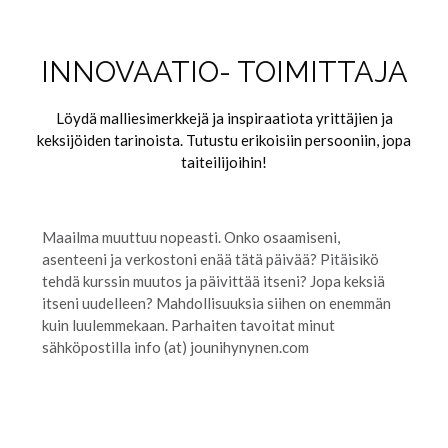
INNOVAATIO- TOIMITTAJA
Löydä malliesimerkkejä ja inspiraatiota yrittäjien ja
keksijöiden tarinoista. Tutustu erikoisiin persooniin, jopa
taiteilijoihin!
Maailma muuttuu nopeasti. Onko osaamiseni,
asenteeni ja verkostoni enää tätä päivää? Pitäisikö
tehdä kurssin muutos ja päivittää itseni? Jopa keksiä
itseni uudelleen? Mahdollisuuksia siihen on enemmän
kuin luulemmekaan. Parhaiten tavoitat minut
sähköpostilla info (at) jounihynynen.com